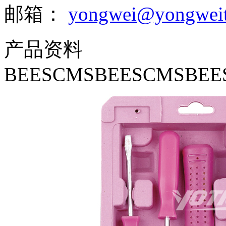
邮箱：
yongwei@yongweit
产品资料
BEESCMSBEESCMSBEE